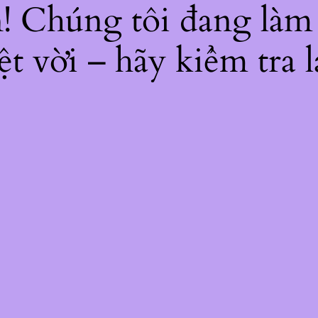
ện! Chúng tôi đang làm
ệt vời – hãy kiểm tra l