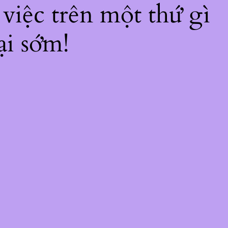
 việc trên một thứ gì
ại sớm!