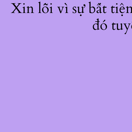
Xin lỗi vì sự bất ti
đó tuy