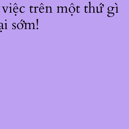
 việc trên một thứ gì
ại sớm!