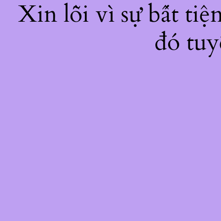
Xin lỗi vì sự bất ti
đó tuy