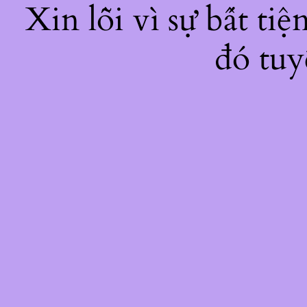
Xin lỗi vì sự bất ti
đó tuy