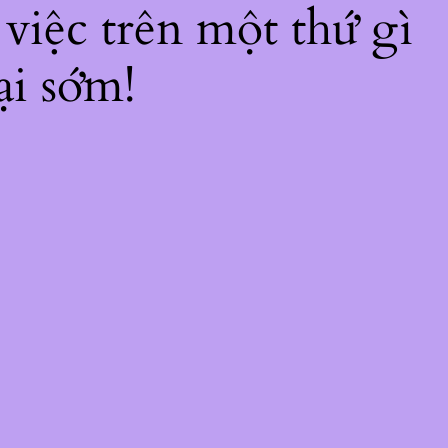
 việc trên một thứ gì
ại sớm!