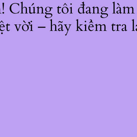
ện! Chúng tôi đang làm
ệt vời – hãy kiểm tra l