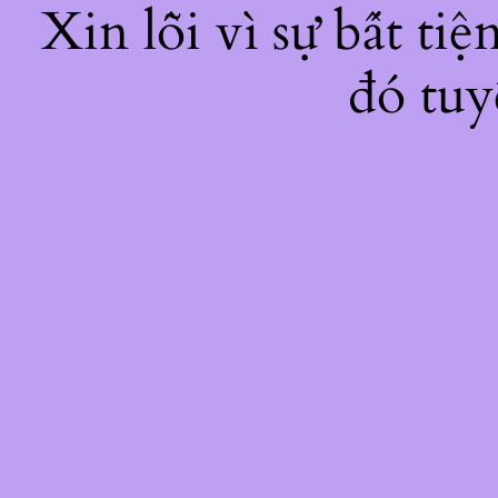
Xin lỗi vì sự bất ti
đó tuy