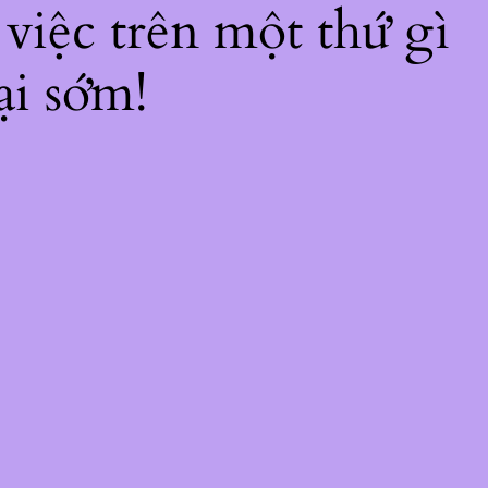
 việc trên một thứ gì
ại sớm!