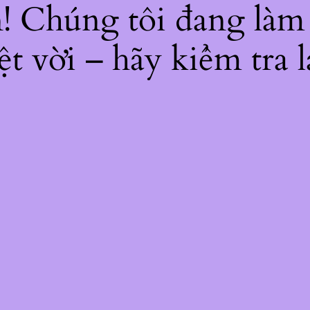
ện! Chúng tôi đang làm
ệt vời – hãy kiểm tra l