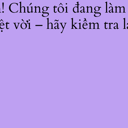
ện! Chúng tôi đang làm
ệt vời – hãy kiểm tra l