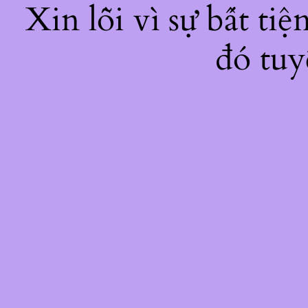
Xin lỗi vì sự bất ti
đó tuy