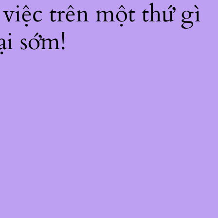
 việc trên một thứ gì
ại sớm!