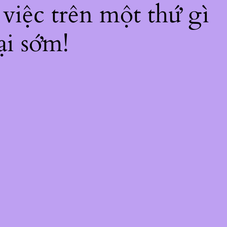
 việc trên một thứ gì
ại sớm!