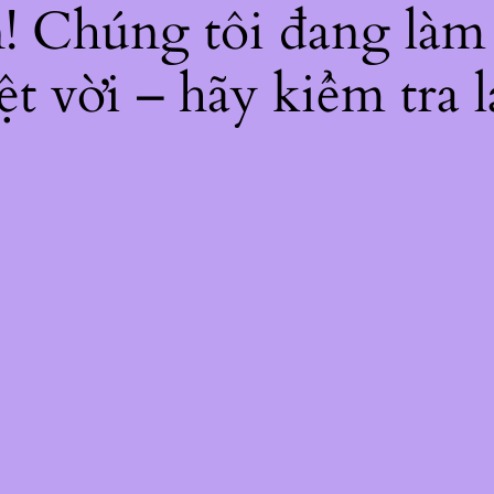
ện! Chúng tôi đang làm
ệt vời – hãy kiểm tra l