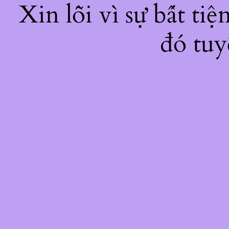
Xin lỗi vì sự bất ti
đó tuy